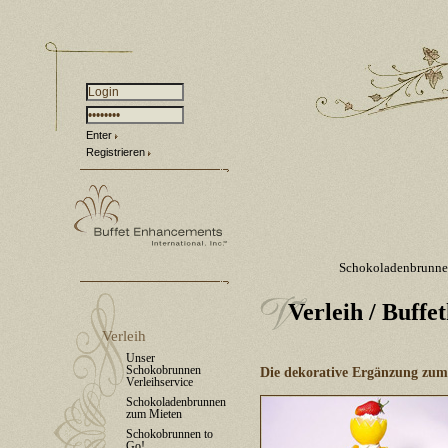
Enter
Registrieren
Schokoladenbrunn
Verleih
/ Buffet
Verleih
Unser
Schokobrunnen
Die dekorative Ergänzung zu
Verleihservice
Schokoladenbrunnen
zum Mieten
Schokobrunnen to
Go!