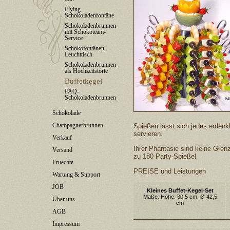
Flying
Schokoladenfontäne
Schokoladenbrunnen
mit Schokoteam-
Service
Schokofontänen-
Leuchttisch
Schokoladenbrunnen
als Hochzeitstorte
Buffetkegel
FAQ-
Schokoladenbrunnen
Schokolade
Champagnerbrunnen
Spießen lässt sich jedes erdenk
servieren.
Verkauf
Ihrer Phantasie sind keine Grenz
Versand
zu 180 Party-Spieße!
Fruechte
PREISE und Leistungen
Wartung & Support
JOB
Kleines Buffet-Kegel-Set
Maße: Höhe: 30,5 cm; Ø 42,5
Über uns
cm
AGB
Impressum