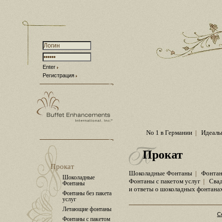
Enter
Регистрация
No 1 в Германии
|
Идеаль
Прокат
Прокат
Шоколадные Фонтаны
|
Фонтан
Шоколадные
Фонтаны с пакетом услуг
|
Сва
Фонтаны
и ответы о шоколадных фонтана
Фонтаны без пакета
услуг
Летающие фонтаны
С
Фонтаны с пакетом